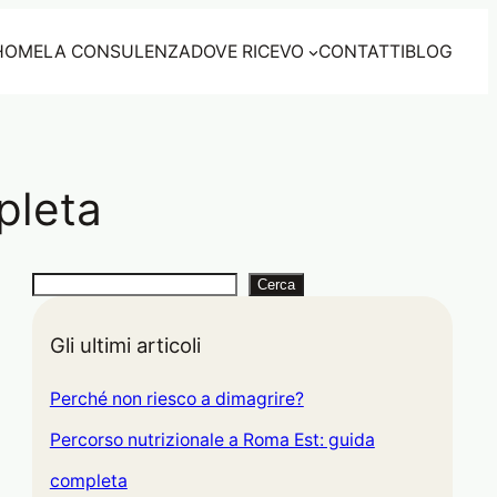
HOME
LA CONSULENZA
DOVE RICEVO
CONTATTI
BLOG
pleta
C
Cerca
e
r
Gli ultimi articoli
c
Perché non riesco a dimagrire?
a
Percorso nutrizionale a Roma Est: guida
completa