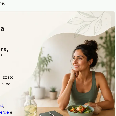
ne.
ma
one,
n
lizzato,
ini ed
st
,
verde
e