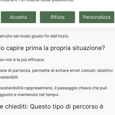
si vedono anche i primi risultati. Poi però qualcosa cambia: il
o non si adatta agli imprevisti.
Accetta
Rifiuta
Personalizza
ruito nel modo giusto fin dall’inizio.
o capire prima la propria situazione?
so non è la più efficace.
one di partenza, permette di evitare errori comuni: obiettivi
ostenibili.
 e sostenibilità rappresentano, il passaggio chiave che può
raggiunto e mantenuto nel tempo.
e chiediti: Questo tipo di percorso è