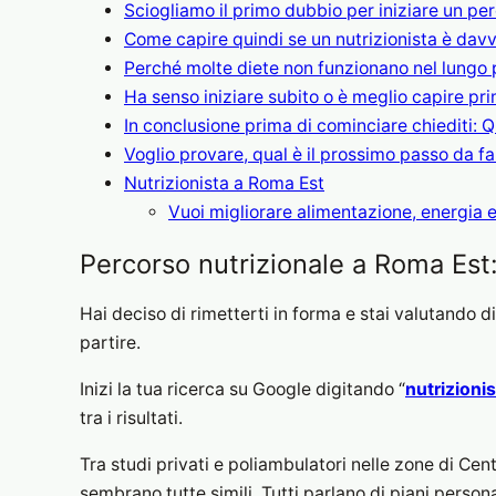
Sciogliamo il primo dubbio per iniziare un pe
Come capire quindi se un nutrizionista è davv
Perché molte diete non funzionano nel lungo 
Ha senso iniziare subito o è meglio capire pri
In conclusione prima di cominciare chiediti: 
Voglio provare, qual è il prossimo passo da f
Nutrizionista a Roma Est
Vuoi migliorare alimentazione, energia 
Percorso nutrizionale a Roma Est:
Hai deciso di rimetterti in forma e stai valutando d
partire.
Inizi la tua ricerca su Google digitando “
nutrizioni
tra i risultati.
Tra studi privati e poliambulatori nelle zone di Cent
sembrano tutte simili. Tutti parlano di piani person