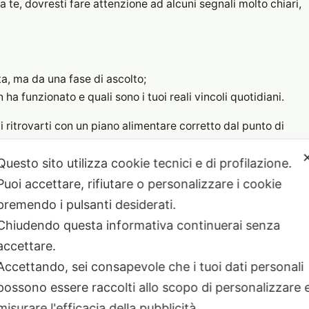
a te, dovresti fare attenzione ad alcuni segnali molto chiari,
ta, ma da una fase di ascolto;
ha funzionato e quali sono i tuoi reali vincoli quotidiani.
 ritrovarti con un piano alimentare corretto dal punto di
Questo sito utilizza cookie tecnici e di profilazione.
orno alla tua routine diventa molto più semplice seguirlo nel
Puoi accettare, rifiutare o personalizzare i cookie
premendo i pulsanti desiderati.
o nel lungo periodo?
Chiudendo questa informativa continuerai senza
accettare.
e, vorrei fare una piccola premessa: non mi piace parlare
Accettando, sei consapevole che i tuoi dati personali
possono essere raccolti allo scopo di personalizzare 
tà, ma perché il metodo non è sostenibile.
misurare l'efficacia della pubblicità.